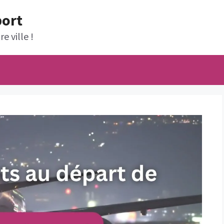
port
e ville !