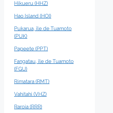
Hikueru (HHZ)
Hao Island (HOI)
Pukarua, île de Tuamoto
(PUK)
Papeete (PPT)
Fangatau, île de Tuamoto
(FGU)
Rimatara (RMT)
Vahitahi (VHZ)
Raroia (RRR)