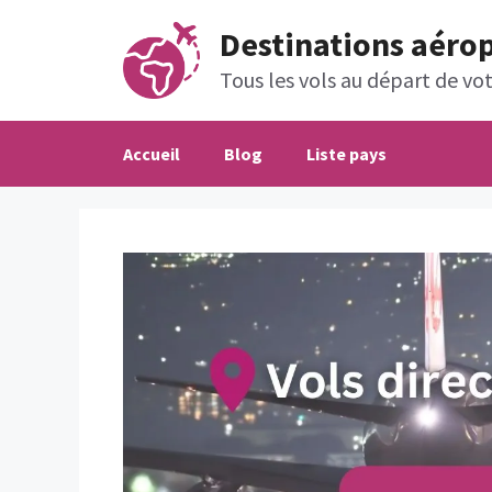
Aller
Destinations aéro
au
contenu
Tous les vols au départ de votr
Accueil
Blog
Liste pays