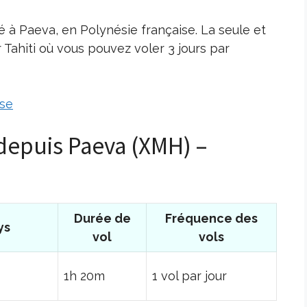
é à Paeva, en Polynésie française. La seule et
r Tahiti où vous pouvez voler 3 jours par
ise
 depuis Paeva (XMH) –
Durée de
Fréquence des
ys
vol
vols
1h 20m
1 vol par jour