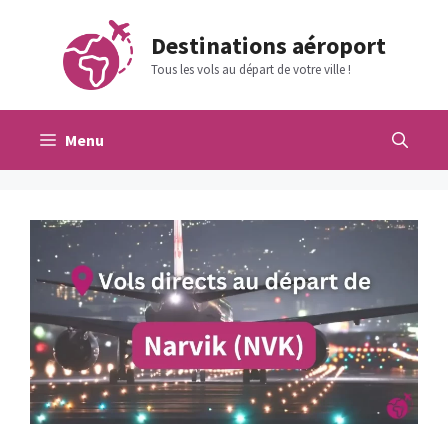
Aller
au
Destinations aéroport
contenu
Tous les vols au départ de votre ville !
Menu