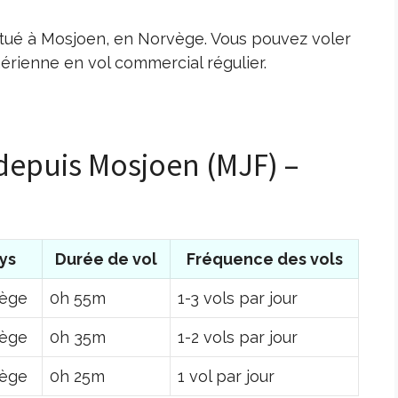
situé à Mosjoen, en Norvège. Vous pouvez voler
érienne en vol commercial régulier.
 depuis Mosjoen (MJF) –
ys
Durée de vol
Fréquence des vols
ège
0h 55m
1-3 vols par jour
ège
0h 35m
1-2 vols par jour
ège
0h 25m
1 vol par jour