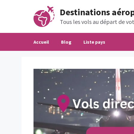
Aller
Destinations aéro
au
contenu
Tous les vols au départ de votr
Accueil
Blog
Liste pays