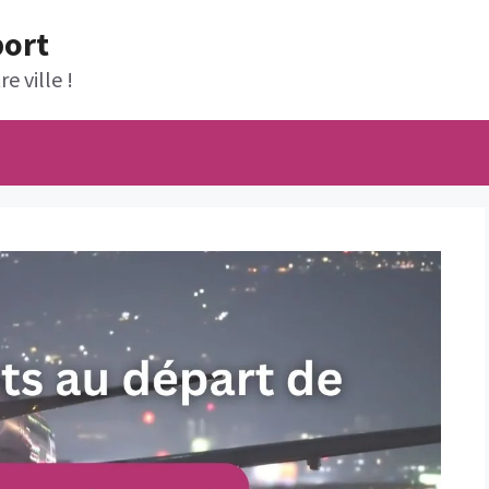
port
e ville !