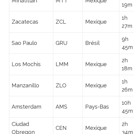
Minatitlan
MTT
Mexique
19m
1h
Zacatecas
ZCL
Mexique
27m
9h
Sao Paulo
GRU
Brésil
45m
2h
Los Mochis
LMM
Mexique
18m
1h
Manzanillo
ZLO
Mexique
26m
10h
Amsterdam
AMS
Pays-Bas
45m
Ciudad
2h
CEN
Mexique
Obregon
34m