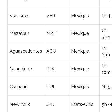
Veracruz
VER
Mexique
1h 4
1h
Mazatlan
MZT
Mexique
51m
1h
Aguascalientes
AGU
Mexique
21m
1h
Guanajuato
BJX
Mexique
10m
Culiacan
CUL
Mexique
2h 5
New York
JFK
États-Unis
5h 