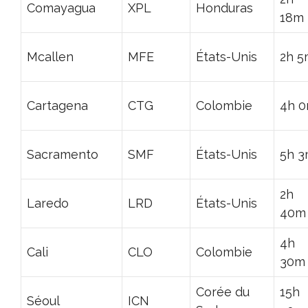
Comayagua
XPL
Honduras
18m
Mcallen
MFE
États-Unis
2h 5
Cartagena
CTG
Colombie
4h 
Sacramento
SMF
États-Unis
5h 
2h
Laredo
LRD
États-Unis
40m
4h
Cali
CLO
Colombie
30m
Corée du
15h
Séoul
ICN