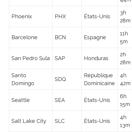
3h
Phoenix
PHX
États-Unis
28m
11h
Barcelone
BCN
Espagne
5m
2h
San Pedro Sula
SAP
Honduras
28m
Santo
République
4h
SDQ
Domingo
Dominicaine
42m
6h
Seattle
SEA
États-Unis
15m
4h
Salt Lake City
SLC
États-Unis
13m