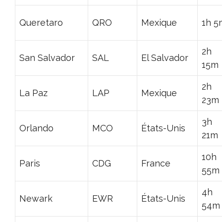
Queretaro
QRO
Mexique
1h 5
2h
San Salvador
SAL
El Salvador
15m
2h
La Paz
LAP
Mexique
23m
3h
Orlando
MCO
États-Unis
21m
10h
Paris
CDG
France
55m
4h
Newark
EWR
États-Unis
54m