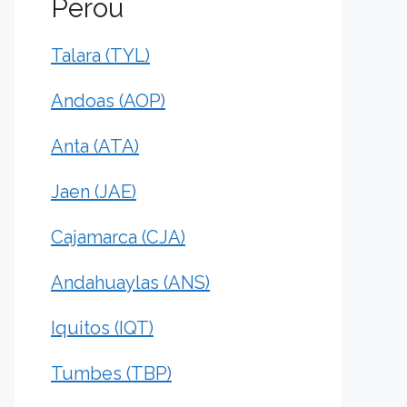
Pérou
Talara (TYL)
Andoas (AOP)
Anta (ATA)
Jaen (JAE)
Cajamarca (CJA)
Andahuaylas (ANS)
Iquitos (IQT)
Tumbes (TBP)