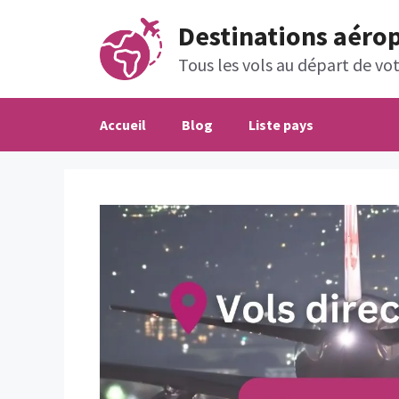
Aller
Destinations aéro
au
contenu
Tous les vols au départ de votr
Accueil
Blog
Liste pays