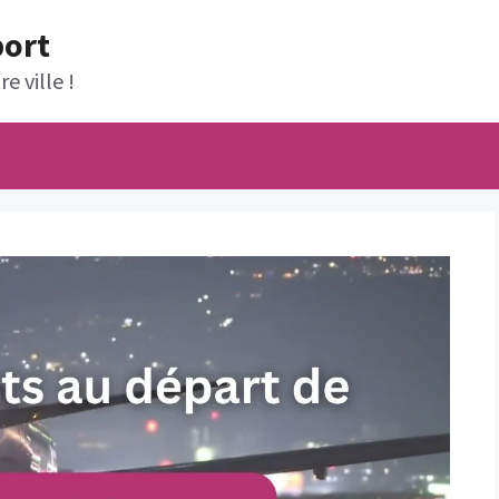
port
e ville !