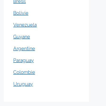
Brésil
Bolivie
Venezuela
Guyane
Argentine
Paraguay
Colombie
Uruguay