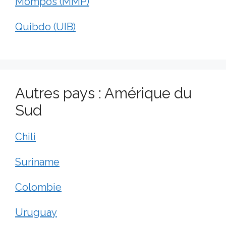
Mompos (MMP)
Quibdo (UIB)
Autres pays : Amérique du
Sud
Chili
Suriname
Colombie
Uruguay