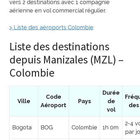
vers 2 destinations avec 1 compagnie
aérienne en vol commercial régulier.
> Liste des aéroports Colombie
Liste des destinations
depuis Manizales (MZL) –
Colombie
Durée
Code
Fréq
Ville
Pays
de
Aéroport
des
vol
2-4 v
Bogota
BOG
Colombie
1h 0m
par j