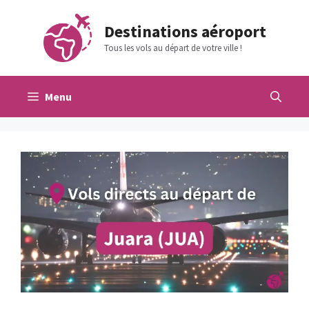
Aller
au
Destinations aéroport
contenu
Tous les vols au départ de votre ville !
Menu