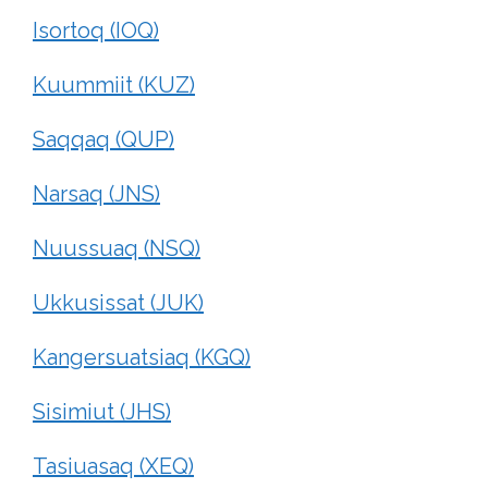
Isortoq (IOQ)
Kuummiit (KUZ)
Saqqaq (QUP)
Narsaq (JNS)
Nuussuaq (NSQ)
Ukkusissat (JUK)
Kangersuatsiaq (KGQ)
Sisimiut (JHS)
Tasiuasaq (XEQ)