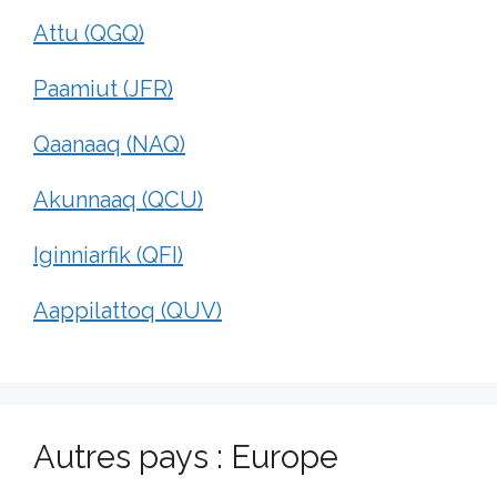
Attu (QGQ)
Paamiut (JFR)
Qaanaaq (NAQ)
Akunnaaq (QCU)
Iginniarfik (QFI)
Aappilattoq (QUV)
Autres pays : Europe