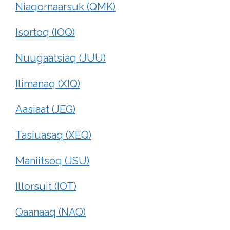
Niaqornaarsuk (QMK)
Isortoq (IOQ)
Nuugaatsiaq (JUU)
Ilimanaq (XIQ)
Aasiaat (JEG)
Tasiuasaq (XEQ)
Maniitsoq (JSU)
Illorsuit (IOT)
Qaanaaq (NAQ)