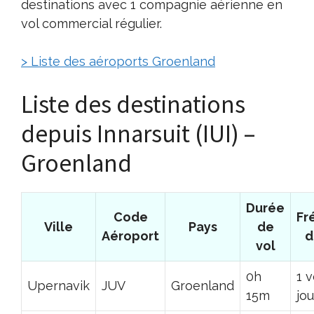
destinations avec 1 compagnie aérienne en
vol commercial régulier.
> Liste des aéroports Groenland
Liste des destinations
depuis Innarsuit (IUI) –
Groenland
Durée
Code
Fr
Ville
Pays
de
Aéroport
d
vol
0h
1 v
Upernavik
JUV
Groenland
15m
jou