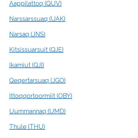
Aappilattoq (QUV)
Narssarssuaq (UAK)
Narsaq (JNS)
Kitsissuarsuit (QJE)
Ikamiut (QJI)
Qeqertarsuaq (JGO)
Ittoqqortoormiit (OBY)
Uummannaq (UMD)
Thule (THU)