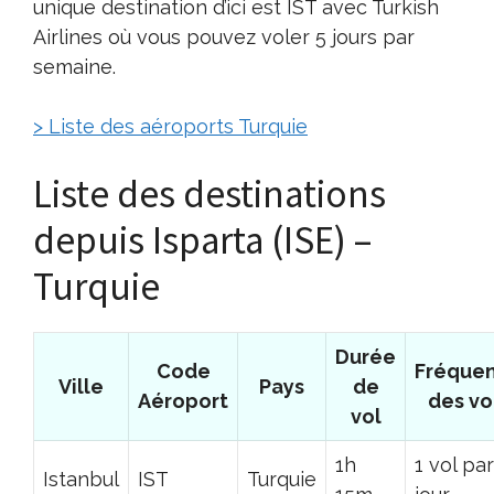
unique destination d’ici est IST avec Turkish
Airlines où vous pouvez voler 5 jours par
semaine.
> Liste des aéroports Turquie
Liste des destinations
depuis Isparta (ISE) –
Turquie
Durée
Code
Fréque
Ville
Pays
de
Aéroport
des vo
vol
1h
1 vol par
Istanbul
IST
Turquie