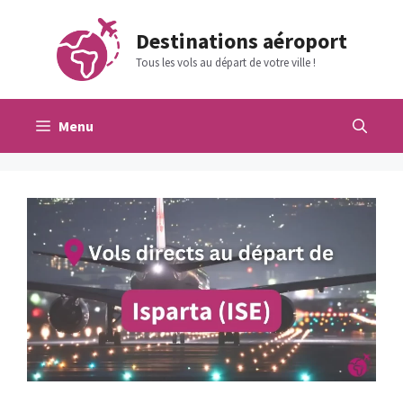
Aller
au
Destinations aéroport
contenu
Tous les vols au départ de votre ville !
Menu