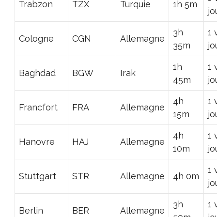
Trabzon
TZX
Turquie
1h 5m
jo
3h
1 
Cologne
CGN
Allemagne
35m
jo
1h
1 
Baghdad
BGW
Irak
45m
jo
4h
1 
Francfort
FRA
Allemagne
15m
jo
4h
1 
Hanovre
HAJ
Allemagne
10m
jo
1 
Stuttgart
STR
Allemagne
4h 0m
jo
3h
1 
Berlin
BER
Allemagne