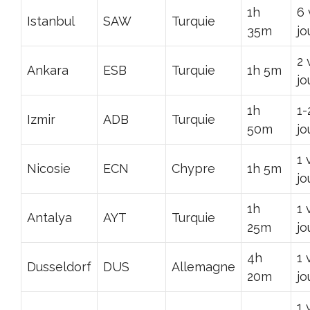
1h
6 
Istanbul
SAW
Turquie
35m
jo
2 
Ankara
ESB
Turquie
1h 5m
jo
1h
1-
Izmir
ADB
Turquie
50m
jo
1 
Nicosie
ECN
Chypre
1h 5m
jo
1h
1 
Antalya
AYT
Turquie
25m
jo
4h
1 
Dusseldorf
DUS
Allemagne
20m
jo
1 