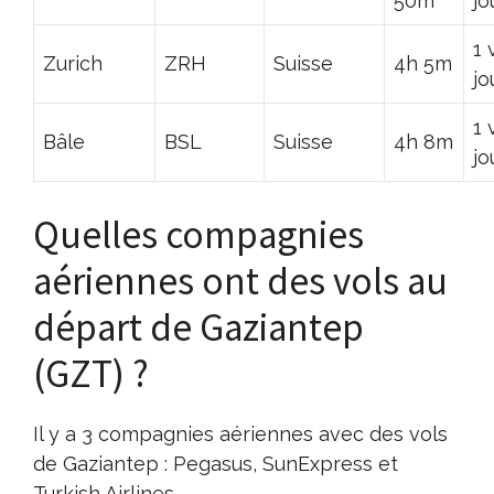
50m
jo
1 
Zurich
ZRH
Suisse
4h 5m
jo
1 
Bâle
BSL
Suisse
4h 8m
jo
Quelles compagnies
aériennes ont des vols au
départ de Gaziantep
(GZT) ?
Il y a 3 compagnies aériennes avec des vols
de Gaziantep : Pegasus, SunExpress et
Turkish Airlines.