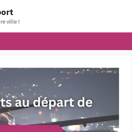
port
e ville !