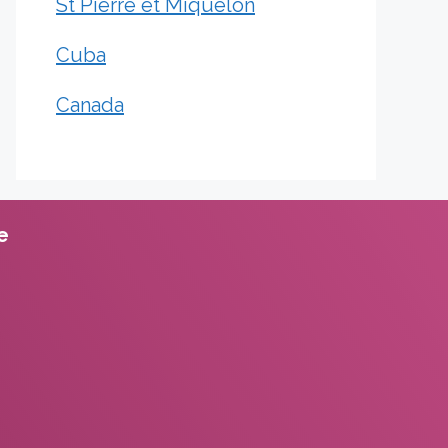
St Pierre et Miquelon
Cuba
Canada
te