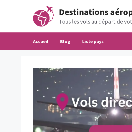
Aller
Destinations aéro
au
contenu
Tous les vols au départ de votr
Accueil
Blog
Liste pays