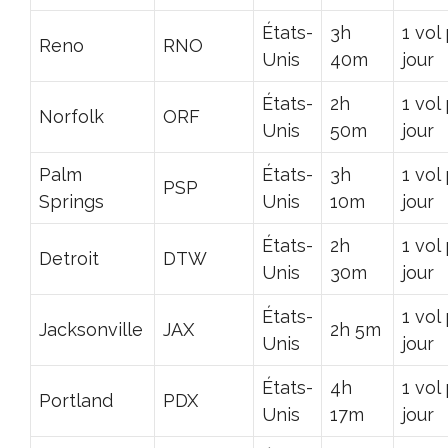
États-
3h
1 vol
Reno
RNO
Unis
40m
jour
États-
2h
1 vol
Norfolk
ORF
Unis
50m
jour
Palm
États-
3h
1 vol
PSP
Springs
Unis
10m
jour
États-
2h
1 vol
Detroit
DTW
Unis
30m
jour
États-
1 vol
Jacksonville
JAX
2h 5m
Unis
jour
États-
4h
1 vol
Portland
PDX
Unis
17m
jour