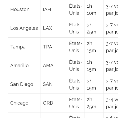
États-
1h
3-7 v
Houston
IAH
Unis
10m
par j
États-
3h
3-7 v
Los Angeles
LAX
Unis
25m
par j
États-
2h
3-7 v
Tampa
TPA
Unis
15m
par j
États-
1h
3-7 v
Amarillo
AMA
Unis
15m
par j
États-
3h
3-7 v
San Diego
SAN
Unis
15m
par j
États-
2h
3-4 v
Chicago
ORD
Unis
25m
par j