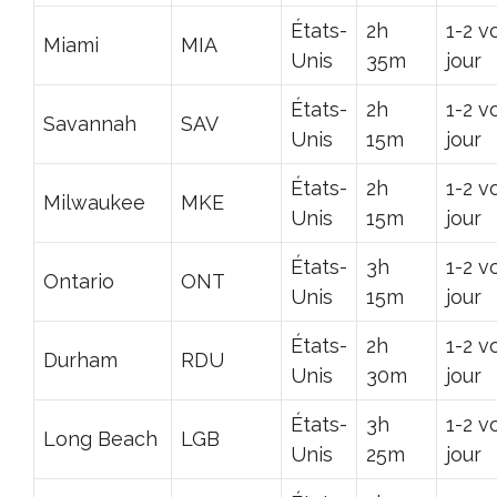
États-
2h
1-2 v
Miami
MIA
Unis
35m
jour
États-
2h
1-2 v
Savannah
SAV
Unis
15m
jour
États-
2h
1-2 v
Milwaukee
MKE
Unis
15m
jour
États-
3h
1-2 v
Ontario
ONT
Unis
15m
jour
États-
2h
1-2 v
Durham
RDU
Unis
30m
jour
États-
3h
1-2 v
Long Beach
LGB
Unis
25m
jour