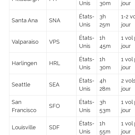
Unis
30m
jour
États-
3h
1-2 v
Santa Ana
SNA
Unis
25m
jour
États-
1h
1 vol
Valparaiso
VPS
Unis
45m
jour
États-
1h
1 vol
Harlingen
HRL
Unis
30m
jour
États-
4h
2 vol
Seattle
SEA
Unis
28m
jour
San
États-
3h
1 vol
SFO
Francisco
Unis
53m
jour
États-
1h
1 vol
Louisville
SDF
Unis
55m
jour