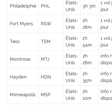
États-
1 vol
Philadelphie
PHL
3h 3m
Unis
jour
États-
2h
1 vol
Fort Myers
RSW
Unis
28m
jour
États-
1h
1 vol
Taos
TSM
Unis
54m
jour
États-
2h
info 
Montrose
MTJ
Unis
28m
dispo
États-
2h
info 
Hayden
HDN
Unis
35m
dispo
États-
2h
info 
Minneapolis
MSP
Unis
10m
dispo