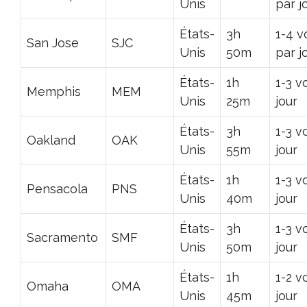
Unis
par j
États-
3h
1-4 v
San Jose
SJC
Unis
50m
par j
États-
1h
1-3 v
Memphis
MEM
Unis
25m
jour
États-
3h
1-3 v
Oakland
OAK
Unis
55m
jour
États-
1h
1-3 v
Pensacola
PNS
Unis
40m
jour
États-
3h
1-3 v
Sacramento
SMF
Unis
50m
jour
États-
1h
1-2 v
Omaha
OMA
Unis
45m
jour