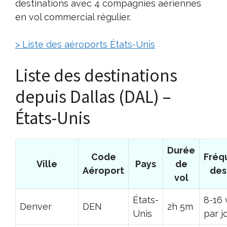
destinations avec 4 compagnies aériennes
en vol commercial régulier.
> Liste des aéroports États-Unis
Liste des destinations
depuis Dallas (DAL) –
États-Unis
Durée
Code
Fréq
Ville
Pays
de
Aéroport
des
vol
États-
8-16 
Denver
DEN
2h 5m
Unis
par j