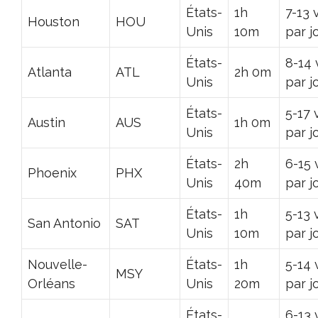
États-
1h
7-13 
Houston
HOU
Unis
10m
par j
États-
8-14 
Atlanta
ATL
2h 0m
Unis
par j
États-
5-17 
Austin
AUS
1h 0m
Unis
par j
États-
2h
6-15 
Phoenix
PHX
Unis
40m
par j
États-
1h
5-13 
San Antonio
SAT
Unis
10m
par j
Nouvelle-
États-
1h
5-14 
MSY
Orléans
Unis
20m
par j
États-
6-13 