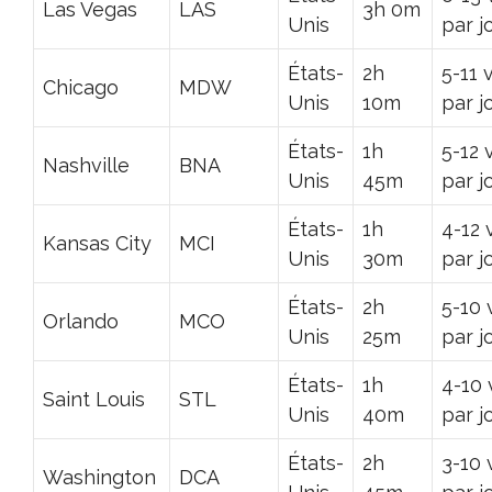
Las Vegas
LAS
3h 0m
Unis
par j
États-
2h
5-11 
Chicago
MDW
Unis
10m
par j
États-
1h
5-12 
Nashville
BNA
Unis
45m
par j
États-
1h
4-12 
Kansas City
MCI
Unis
30m
par j
États-
2h
5-10 
Orlando
MCO
Unis
25m
par j
États-
1h
4-10 
Saint Louis
STL
Unis
40m
par j
États-
2h
3-10 
Washington
DCA