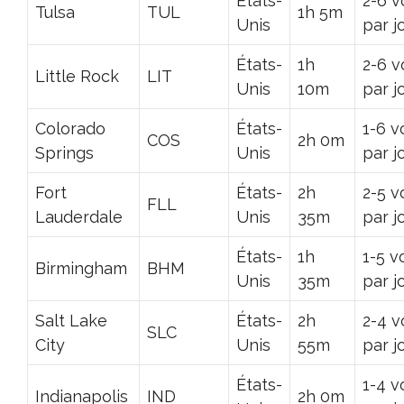
États-
2-6 v
Tulsa
TUL
1h 5m
Unis
par j
États-
1h
2-6 v
Little Rock
LIT
Unis
10m
par j
Colorado
États-
1-6 v
COS
2h 0m
Springs
Unis
par j
Fort
États-
2h
2-5 v
FLL
Lauderdale
Unis
35m
par j
États-
1h
1-5 v
Birmingham
BHM
Unis
35m
par j
Salt Lake
États-
2h
2-4 v
SLC
City
Unis
55m
par j
États-
1-4 v
Indianapolis
IND
2h 0m