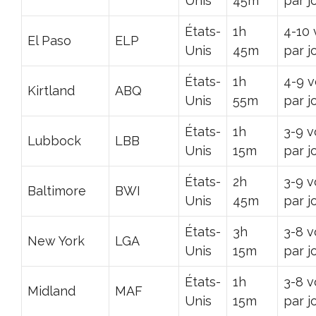
Unis
45m
par j
États-
1h
4-10 
El Paso
ELP
Unis
45m
par j
États-
1h
4-9 v
Kirtland
ABQ
Unis
55m
par j
États-
1h
3-9 v
Lubbock
LBB
Unis
15m
par j
États-
2h
3-9 v
Baltimore
BWI
Unis
45m
par j
États-
3h
3-8 v
New York
LGA
Unis
15m
par j
États-
1h
3-8 v
Midland
MAF
Unis
15m
par j