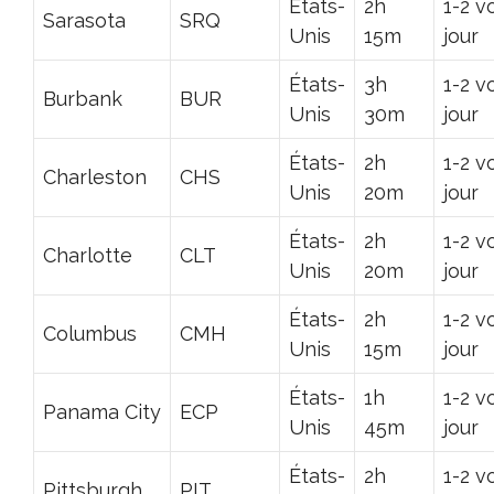
États-
2h
1-2 v
Sarasota
SRQ
Unis
15m
jour
États-
3h
1-2 v
Burbank
BUR
Unis
30m
jour
États-
2h
1-2 v
Charleston
CHS
Unis
20m
jour
États-
2h
1-2 v
Charlotte
CLT
Unis
20m
jour
États-
2h
1-2 v
Columbus
CMH
Unis
15m
jour
États-
1h
1-2 v
Panama City
ECP
Unis
45m
jour
États-
2h
1-2 v
Pittsburgh
PIT