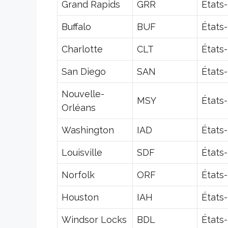
Grand Rapids
GRR
États
Buffalo
BUF
États
Charlotte
CLT
États
San Diego
SAN
États
Nouvelle-
MSY
États
Orléans
Washington
IAD
États
Louisville
SDF
États
Norfolk
ORF
États
Houston
IAH
États
Windsor Locks
BDL
États