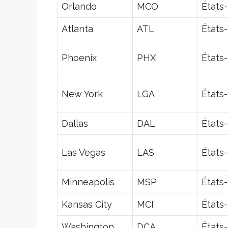
Orlando
MCO
États
Atlanta
ATL
États
Phoenix
PHX
États
New York
LGA
États
Dallas
DAL
États
Las Vegas
LAS
États
Minneapolis
MSP
États
Kansas City
MCI
États
Washington
DCA
États