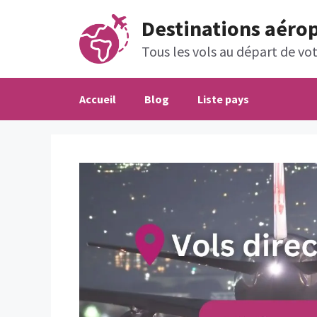
Aller
Destinations aéro
au
contenu
Tous les vols au départ de votr
Accueil
Blog
Liste pays