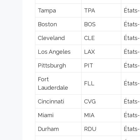
Tampa
TPA
États
Boston
BOS
États
Cleveland
CLE
États
Los Angeles
LAX
États
Pittsburgh
PIT
États
Fort
FLL
États
Lauderdale
Cincinnati
CVG
États
Miami
MIA
États
Durham
RDU
États