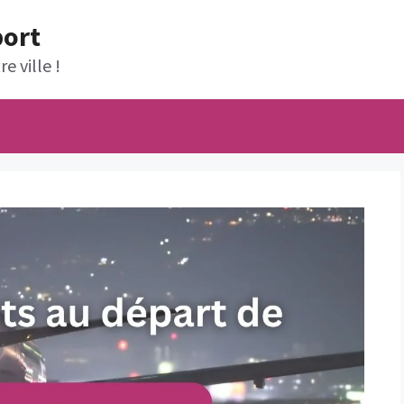
port
e ville !