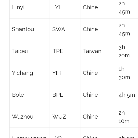
2h
Linyi
LYI
Chine
45m
2h
Shantou
SWA
Chine
45m
3h
Taipei
TPE
Taiwan
20m
1h
Yichang
YIH
Chine
30m
Bole
BPL
Chine
4h 5m
2h
Wuzhou
WUZ
Chine
10m