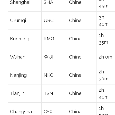
Shanghai
SHA
Chine
45m
3h
Urumqi
URC
Chine
40m
1h
Kunming
KMG
Chine
35m
Wuhan
WUH
Chine
2h 0m
2h
Nanjing
NKG
Chine
30m
2h
Tianjin
TSN
Chine
40m
1h
Changsha
CSX
Chine