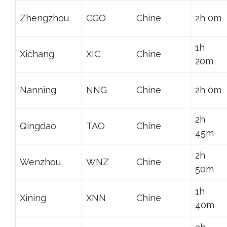
Zhengzhou
CGO
Chine
2h 0m
1h
Xichang
XIC
Chine
20m
Nanning
NNG
Chine
2h 0m
2h
Qingdao
TAO
Chine
45m
2h
Wenzhou
WNZ
Chine
50m
1h
Xining
XNN
Chine
40m