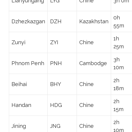
Lianyungang
LYG
Chine
3h 0m
0h
Dzhezkazgan
DZH
Kazakhstan
55m
1h
Zunyi
ZYI
Chine
25m
3h
Phnom Penh
PNH
Cambodge
10m
2h
Beihai
BHY
Chine
18m
2h
Handan
HDG
Chine
15m
2h
Jining
JNG
Chine
10m