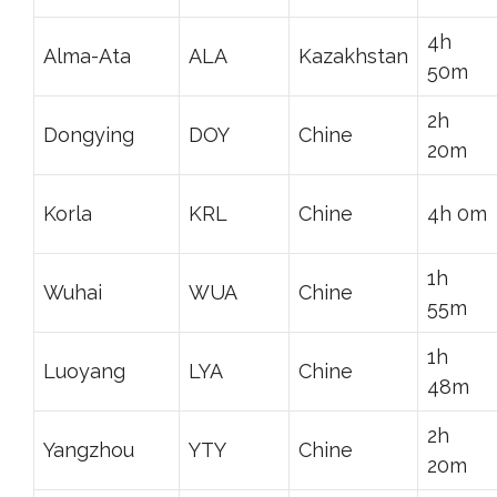
4h
Alma-Ata
ALA
Kazakhstan
50m
2h
Dongying
DOY
Chine
20m
Korla
KRL
Chine
4h 0m
1h
Wuhai
WUA
Chine
55m
1h
Luoyang
LYA
Chine
48m
2h
Yangzhou
YTY
Chine
20m