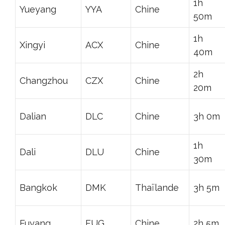
1h
Yueyang
YYA
Chine
50m
1h
Xingyi
ACX
Chine
40m
2h
Changzhou
CZX
Chine
20m
Dalian
DLC
Chine
3h 0m
1h
Dali
DLU
Chine
30m
Bangkok
DMK
Thaïlande
3h 5m
Fuyang
FUG
Chine
2h 5m