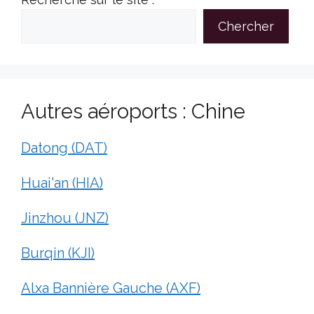
Chercher
Autres aéroports : Chine
Datong (DAT)
Huai'an (HIA)
Jinzhou (JNZ)
Burqin (KJI)
Alxa Bannière Gauche (AXF)