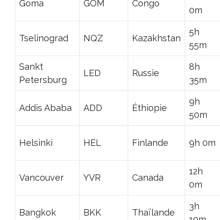
Goma
GOM
Congo
0m
5h
Tselinograd
NQZ
Kazakhstan
55m
Sankt
8h
LED
Russie
Petersburg
35m
9h
Addis Ababa
ADD
Éthiopie
50m
Helsinki
HEL
Finlande
9h 0m
12h
Vancouver
YVR
Canada
0m
3h
Bangkok
BKK
Thaïlande
10m