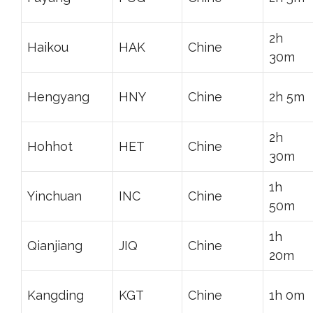
2h
Haikou
HAK
Chine
30m
Hengyang
HNY
Chine
2h 5m
2h
Hohhot
HET
Chine
30m
1h
Yinchuan
INC
Chine
50m
1h
Qianjiang
JIQ
Chine
20m
Kangding
KGT
Chine
1h 0m