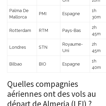
Uni
10m
Palma De
1h
PMI
Espagne
Mallorca
30m
2h
Rotterdam
RTM
Pays-Bas
45m
Royaume-
2h
Londres
STN
Uni
45m
1h
Bilbao
BIO
Espagne
40m
Quelles compagnies
aériennes ont des vols au
départ de Almeria (LEI) ?