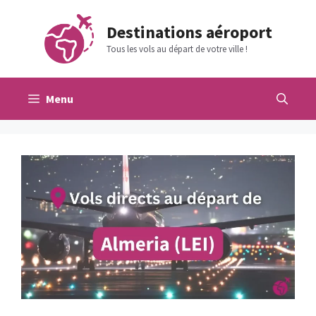
Aller
au
Destinations aéroport
contenu
Tous les vols au départ de votre ville !
Menu