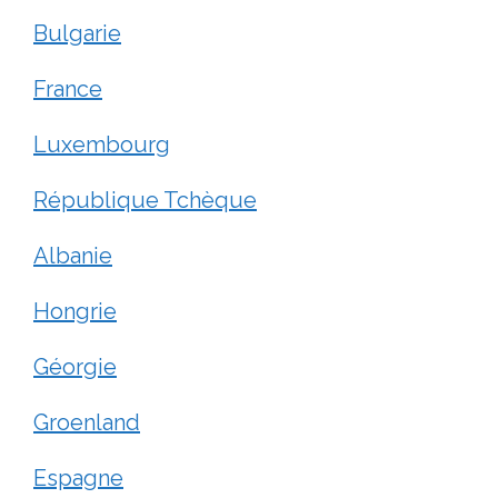
Bulgarie
France
Luxembourg
République Tchèque
Albanie
Hongrie
Géorgie
Groenland
Espagne