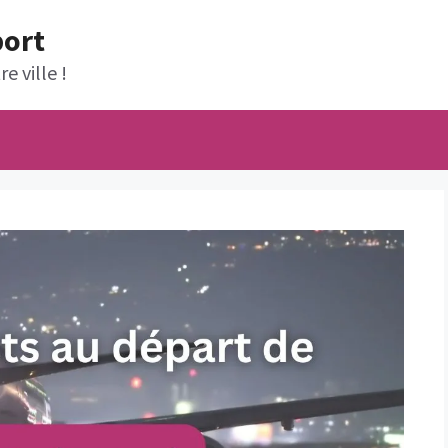
port
e ville !