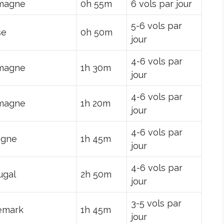
magne
0h 55m
6 vols par jour
5-6 vols par
se
0h 50m
jour
4-6 vols par
magne
1h 30m
jour
4-6 vols par
magne
1h 20m
jour
4-6 vols par
agne
1h 45m
jour
4-6 vols par
ugal
2h 50m
jour
3-5 vols par
emark
1h 45m
jour