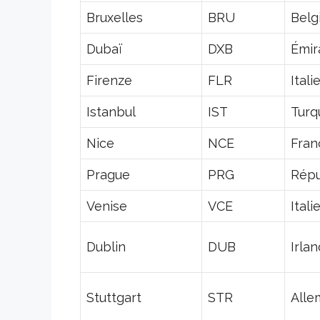
Bruxelles
BRU
Belg
Dubaï
DXB
Émir
Firenze
FLR
Itali
Istanbul
IST
Turq
Nice
NCE
Fran
Prague
PRG
Répu
Venise
VCE
Itali
Dublin
DUB
Irla
Stuttgart
STR
Alle