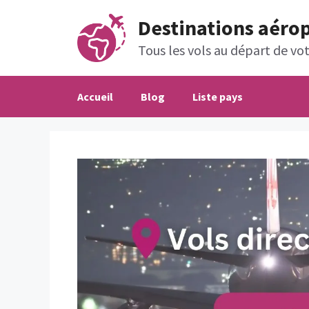
Aller
Destinations aéro
au
contenu
Tous les vols au départ de votr
Accueil
Blog
Liste pays