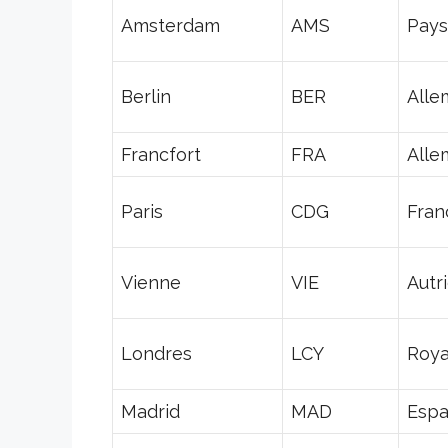
Amsterdam
AMS
Pays
Berlin
BER
Alle
Francfort
FRA
Alle
Paris
CDG
Fran
Vienne
VIE
Autr
Londres
LCY
Roy
Madrid
MAD
Esp