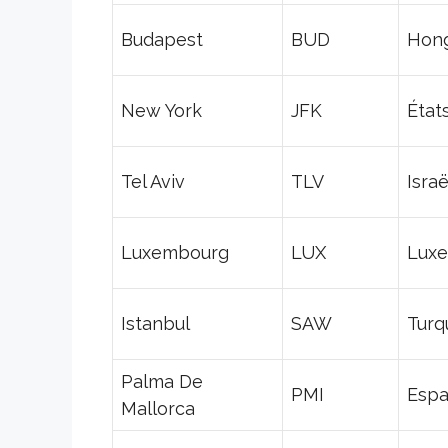
Budapest
BUD
Hong
New York
JFK
État
Tel Aviv
TLV
Israë
Luxembourg
LUX
Lux
Istanbul
SAW
Turq
Palma De
PMI
Esp
Mallorca