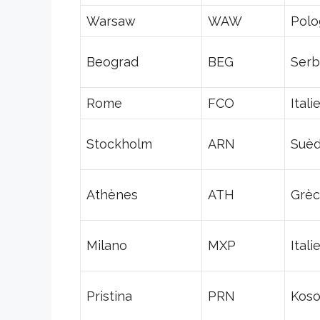
Warsaw
WAW
Pol
Beograd
BEG
Serb
Rome
FCO
Itali
Stockholm
ARN
Suè
Athènes
ATH
Grè
Milano
MXP
Itali
Pristina
PRN
Kos