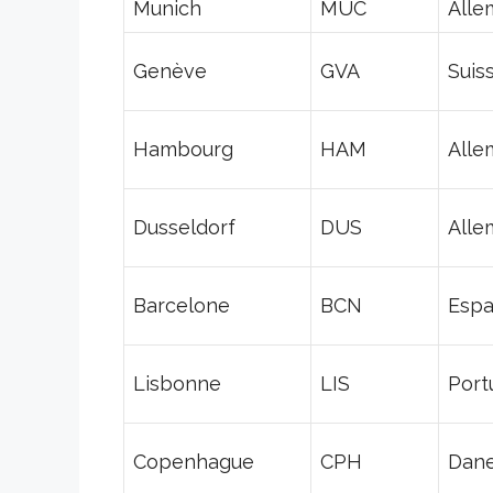
Munich
MUC
Alle
Genève
GVA
Suis
Hambourg
HAM
Alle
Dusseldorf
DUS
Alle
Barcelone
BCN
Esp
Lisbonne
LIS
Port
Copenhague
CPH
Dan