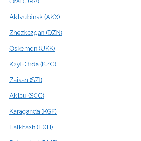
Oral (URA)
Aktyubinsk (AKX)
Zhezkazgan (DZN)
Oskemen (UKK)
Kzyl-Orda (KZO)
Zaisan (SZI)
Aktau (SCO)
Karaganda (KGF)
Balkhash (BXH)