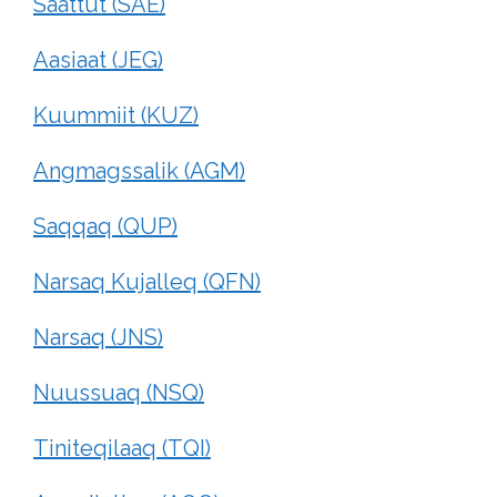
Saattut (SAE)
Aasiaat (JEG)
Kuummiit (KUZ)
Angmagssalik (AGM)
Saqqaq (QUP)
Narsaq Kujalleq (QFN)
Narsaq (JNS)
Nuussuaq (NSQ)
Tiniteqilaaq (TQI)