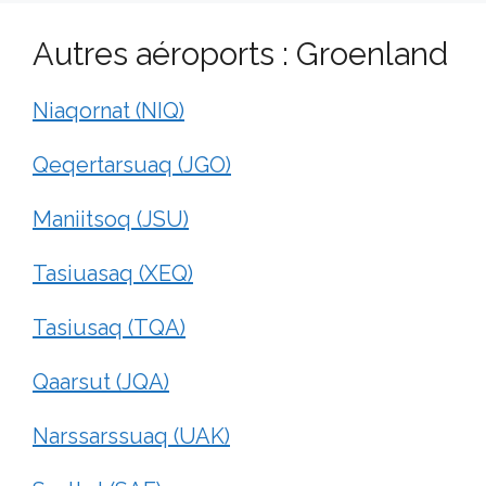
Autres aéroports : Groenland
Niaqornat (NIQ)
Qeqertarsuaq (JGO)
Maniitsoq (JSU)
Tasiuasaq (XEQ)
Tasiusaq (TQA)
Qaarsut (JQA)
Narssarssuaq (UAK)