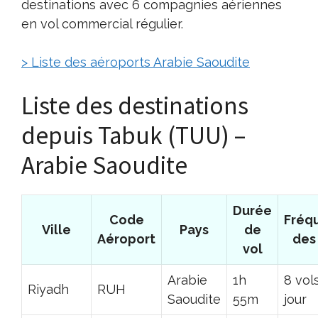
destinations avec 6 compagnies aériennes
en vol commercial régulier.
> Liste des aéroports Arabie Saoudite
Liste des destinations
depuis Tabuk (TUU) –
Arabie Saoudite
Durée
Code
Fréq
Ville
Pays
de
Aéroport
des
vol
Arabie
1h
8 vol
Riyadh
RUH
Saoudite
55m
jour