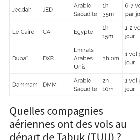
Arabie
1h
6-7 v
Jeddah
JED
Saoudite
35m
par j
1h
1-2 v
Le Caire
CAI
Égypte
15m
jour
Émirats
1 vol 
Dubaï
DXB
Arabes
3h 0m
jour
Unis
Arabie
2h
1 vol 
Dammam
DMM
Saoudite
10m
jour
Quelles compagnies
aériennes ont des vols au
départ de Tabuk (TUU) ?