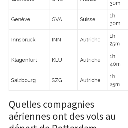
30m
1h
Genève
GVA
Suisse
30m
1h
Innsbruck
INN
Autriche
25m
1h
Klagenfurt
KLU
Autriche
40m
1h
Salzbourg
SZG
Autriche
25m
Quelles compagnies
aériennes ont des vols au