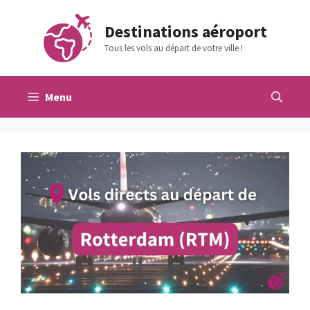
Aller
au
Destinations aéroport
contenu
Tous les vols au départ de votre ville !
Menu