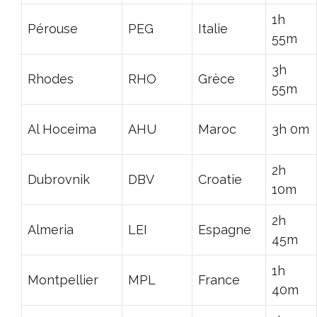
1h
Pérouse
PEG
Italie
55m
3h
Rhodes
RHO
Grèce
55m
Al Hoceima
AHU
Maroc
3h 0m
2h
Dubrovnik
DBV
Croatie
10m
2h
Almeria
LEI
Espagne
45m
1h
Montpellier
MPL
France
40m