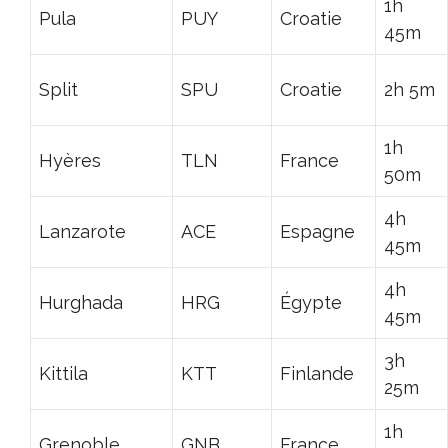
1h
Pula
PUY
Croatie
45m
Split
SPU
Croatie
2h 5m
1h
Hyères
TLN
France
50m
4h
Lanzarote
ACE
Espagne
45m
4h
Hurghada
HRG
Égypte
45m
3h
Kittila
KTT
Finlande
25m
1h
Grenoble
GNB
France