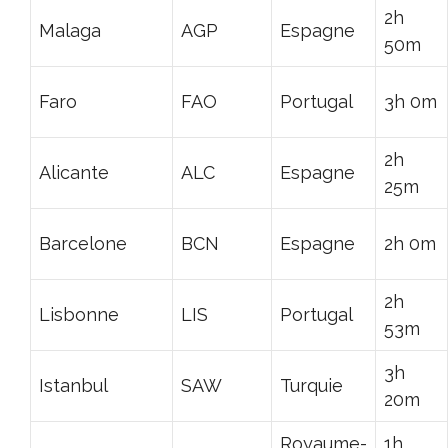
2h
Malaga
AGP
Espagne
50m
Faro
FAO
Portugal
3h 0m
2h
Alicante
ALC
Espagne
25m
Barcelone
BCN
Espagne
2h 0m
2h
Lisbonne
LIS
Portugal
53m
3h
Istanbul
SAW
Turquie
20m
Royaume-
1h