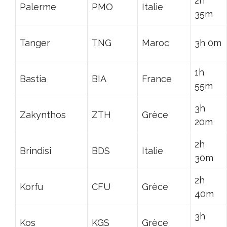
2h
Palerme
PMO
Italie
35m
Tanger
TNG
Maroc
3h 0m
1h
Bastia
BIA
France
55m
3h
Zakynthos
ZTH
Grèce
20m
2h
Brindisi
BDS
Italie
30m
2h
Korfu
CFU
Grèce
40m
3h
Kos
KGS
Grèce