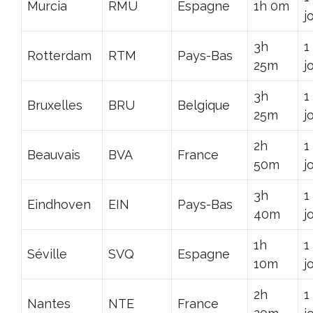
Murcia
RMU
Espagne
1h 0m
j
3h
1
Rotterdam
RTM
Pays-Bas
25m
j
3h
1
Bruxelles
BRU
Belgique
25m
j
2h
1
Beauvais
BVA
France
50m
j
3h
1
Eindhoven
EIN
Pays-Bas
40m
j
1h
1
Séville
SVQ
Espagne
10m
j
2h
1
Nantes
NTE
France