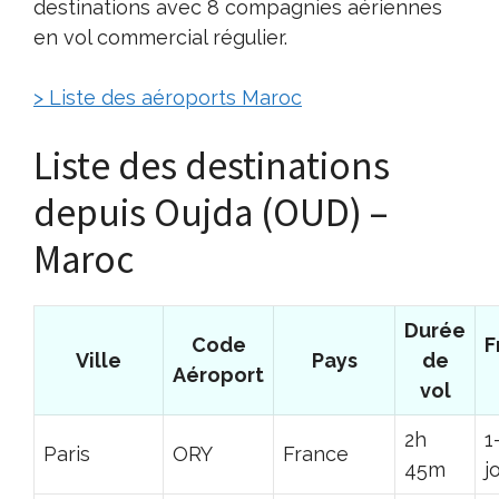
destinations avec 8 compagnies aériennes
en vol commercial régulier.
> Liste des aéroports Maroc
Liste des destinations
depuis Oujda (OUD) –
Maroc
Durée
Code
F
Ville
Pays
de
Aéroport
vol
2h
1
Paris
ORY
France
45m
j