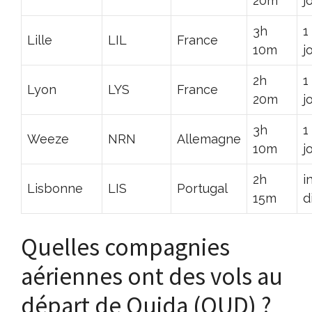
20m
j
3h
1
Lille
LIL
France
10m
j
2h
1
Lyon
LYS
France
20m
j
3h
1
Weeze
NRN
Allemagne
10m
j
2h
i
Lisbonne
LIS
Portugal
15m
d
Quelles compagnies
aériennes ont des vols au
départ de Oujda (OUD) ?