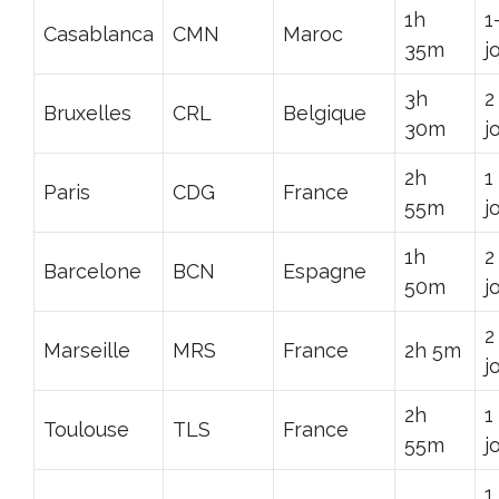
1h
1
Casablanca
CMN
Maroc
35m
j
3h
2
Bruxelles
CRL
Belgique
30m
j
2h
1
Paris
CDG
France
55m
j
1h
2
Barcelone
BCN
Espagne
50m
j
2
Marseille
MRS
France
2h 5m
j
2h
1
Toulouse
TLS
France
55m
j
1