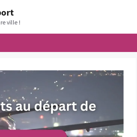
port
e ville !