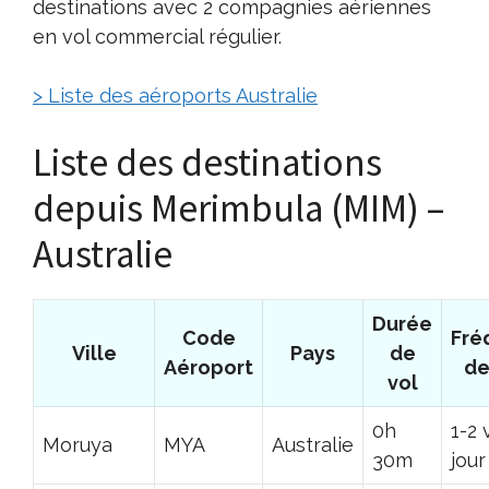
destinations avec 2 compagnies aériennes
en vol commercial régulier.
> Liste des aéroports Australie
Liste des destinations
depuis Merimbula (MIM) –
Australie
Durée
Code
Fré
Ville
Pays
de
Aéroport
de
vol
0h
1-2 
Moruya
MYA
Australie
30m
jour