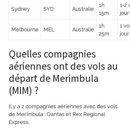
1h
1-2 
Sydney
SYD
Australie
15m
jour
1h
1 vo
Melbourne
MEL
Australie
25m
jour
Quelles compagnies
aériennes ont des vols au
départ de Merimbula
(MIM) ?
Il y a 2 compagnies aériennes avec des vols
de Merimbula : Qantas et Rex Regional
Express.