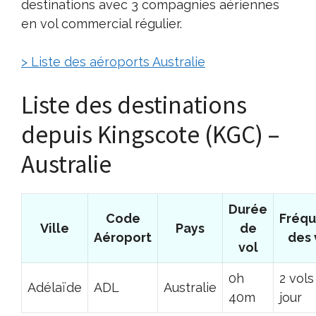
destinations avec 3 compagnies aériennes
en vol commercial régulier.
> Liste des aéroports Australie
Liste des destinations
depuis Kingscote (KGC) –
Australie
Durée
Code
Fréq
Ville
Pays
de
Aéroport
des 
vol
0h
2 vols
Adélaïde
ADL
Australie
40m
jour