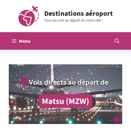
Aller
au
Destinations aéroport
contenu
Tous les vols au départ de votre ville !
Menu