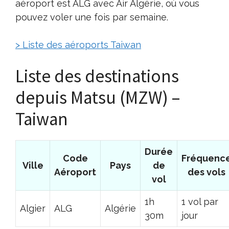
aéroport est ALG avec Air Algérie, où vous
pouvez voler une fois par semaine.
> Liste des aéroports Taiwan
Liste des destinations
depuis Matsu (MZW) –
Taiwan
Durée
Code
Fréquenc
Ville
Pays
de
Aéroport
des vols
vol
1h
1 vol par
Algier
ALG
Algérie
30m
jour