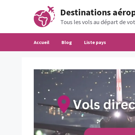
Aller
Destinations aéro
au
contenu
Tous les vols au départ de votr
Accueil
Blog
Liste pays