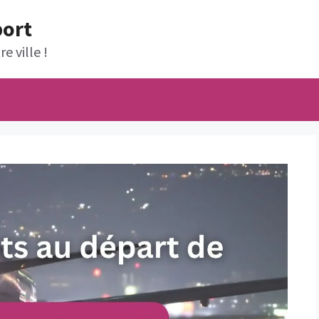
port
e ville !