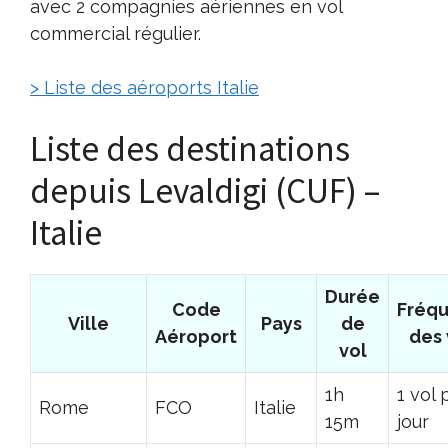
avec 2 compagnies aériennes en vol
commercial régulier.
> Liste des aéroports Italie
Liste des destinations
depuis Levaldigi (CUF) –
Italie
Durée
Code
Fréq
Ville
Pays
de
Aéroport
des 
vol
1h
1 vol 
Rome
FCO
Italie
15m
jour