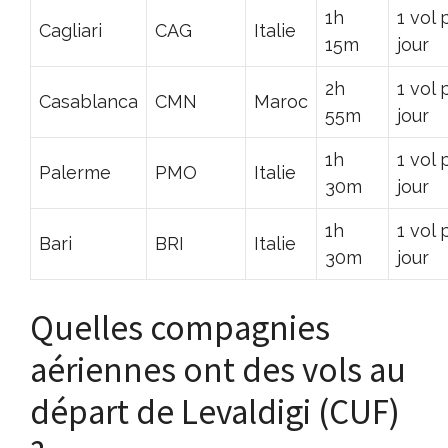
1h
1 vol 
Cagliari
CAG
Italie
15m
jour
2h
1 vol 
Casablanca
CMN
Maroc
55m
jour
1h
1 vol 
Palerme
PMO
Italie
30m
jour
1h
1 vol 
Bari
BRI
Italie
30m
jour
Quelles compagnies
aériennes ont des vols au
départ de Levaldigi (CUF)