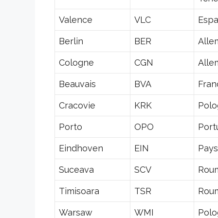
Valence
VLC
Esp
Berlin
BER
Alle
Cologne
CGN
Alle
Beauvais
BVA
Fran
Cracovie
KRK
Pol
Porto
OPO
Port
Eindhoven
EIN
Pays
Suceava
SCV
Rou
Timisoara
TSR
Rou
Warsaw
WMI
Pol