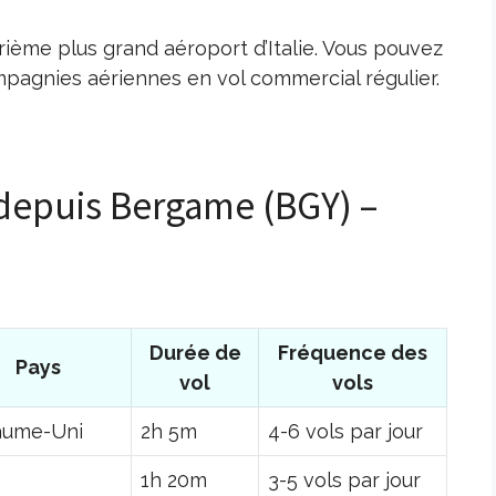
rième plus grand aéroport d’Italie. Vous pouvez
mpagnies aériennes en vol commercial régulier.
 depuis Bergame (BGY) –
Durée de
Fréquence des
Pays
vol
vols
aume-Uni
2h 5m
4-6 vols par jour
e
1h 20m
3-5 vols par jour