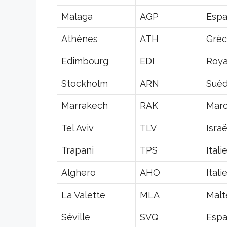
Malaga
AGP
Esp
Athènes
ATH
Grè
Edimbourg
EDI
Roy
Stockholm
ARN
Suè
Marrakech
RAK
Mar
Tel Aviv
TLV
Israë
Trapani
TPS
Itali
Alghero
AHO
Itali
La Valette
MLA
Malt
Séville
SVQ
Esp