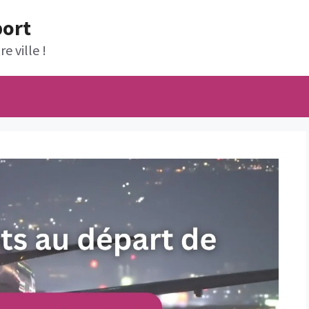
port
e ville !