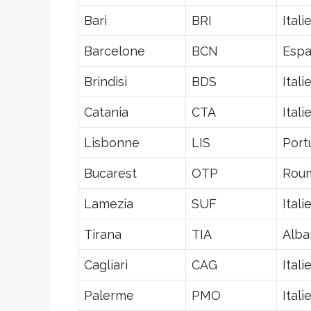
Bari
BRI
Itali
Barcelone
BCN
Esp
Brindisi
BDS
Itali
Catania
CTA
Itali
Lisbonne
LIS
Port
Bucarest
OTP
Rou
Lamezia
SUF
Itali
Tirana
TIA
Alba
Cagliari
CAG
Itali
Palerme
PMO
Itali