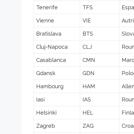
Tenerife
TFS
Esp
Vienne
VIE
Autr
Bratislava
BTS
Slov
Cluj-Napoca
CLJ
Rou
Casablanca
CMN
Mar
Gdansk
GDN
Pol
Hambourg
HAM
Alle
Iasi
IAS
Rou
Helsinki
HEL
Finl
Zagreb
ZAG
Croa