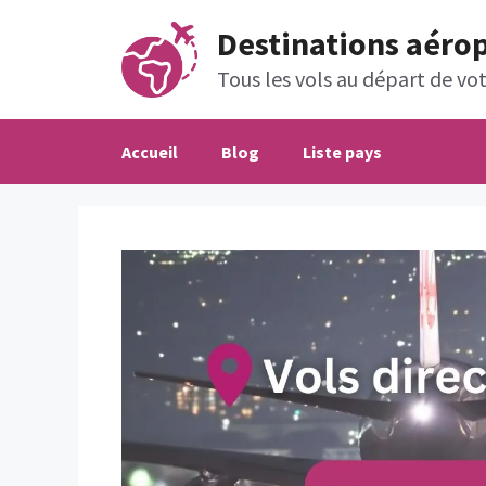
Aller
Destinations aéro
au
contenu
Tous les vols au départ de votr
Accueil
Blog
Liste pays