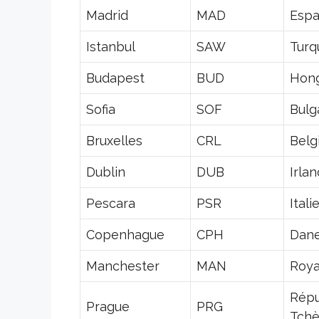
Madrid
MAD
Esp
Istanbul
SAW
Turq
Budapest
BUD
Hong
Sofia
SOF
Bulg
Bruxelles
CRL
Belg
Dublin
DUB
Irla
Pescara
PSR
Itali
Copenhague
CPH
Dan
Manchester
MAN
Roy
Répu
Prague
PRG
Tch