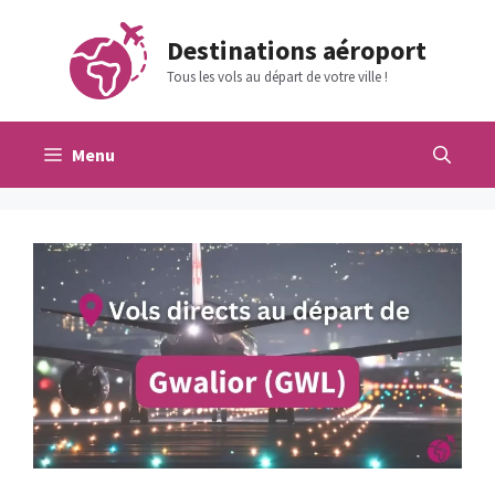
Aller
au
Destinations aéroport
contenu
Tous les vols au départ de votre ville !
Menu