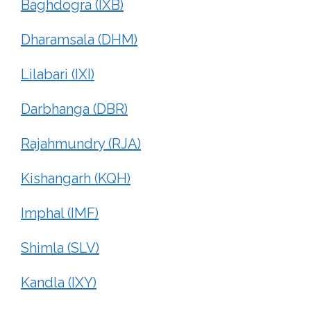
Baghdogra (IXB)
Dharamsala (DHM)
Lilabari (IXI)
Darbhanga (DBR)
Rajahmundry (RJA)
Kishangarh (KQH)
Imphal (IMF)
Shimla (SLV)
Kandla (IXY)