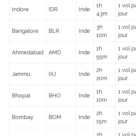
1h
1 vol p
Indore
IDR
Inde
43m
jour
3h
1 vol p
Bangalore
BLR
Inde
10m
jour
1h
1 vol p
Ahmedabad
AMD
Inde
55m
jour
2h
1 vol p
Jammu
IXJ
Inde
20m
jour
1h
1 vol p
Bhopal
BHO
Inde
10m
jour
2h
1 vol p
Bombay
BOM
Inde
15m
jour
2h
1 vol p