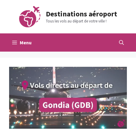
Aller
au
Destinations aéroport
contenu
Tous les vols au départ de votre ville !
Menu