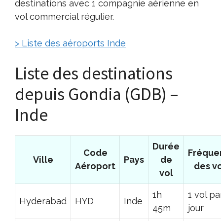
destinations avec 1 compagnie aérienne en
vol commercial régulier.
> Liste des aéroports Inde
Liste des destinations
depuis Gondia (GDB) –
Inde
Durée
Code
Fréque
Ville
Pays
de
Aéroport
des v
vol
1h
1 vol pa
Hyderabad
HYD
Inde
45m
jour