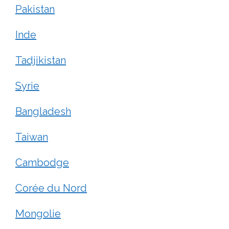
Pakistan
Inde
Tadjikistan
Syrie
Bangladesh
Taiwan
Cambodge
Corée du Nord
Mongolie