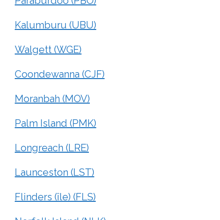
Paraburdoo (PBO)
Kalumburu (UBU)
Walgett (WGE)
Coondewanna (CJF)
Moranbah (MOV)
Palm Island (PMK)
Longreach (LRE)
Launceston (LST)
Flinders (île) (FLS)