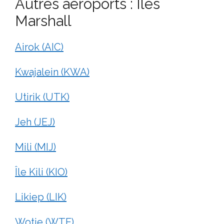
Autres aéroports : Îles
Marshall
Airok (AIC)
Kwajalein (KWA)
Utirik (UTK)
Jeh (JEJ)
Mili (MIJ)
Île Kili (KIO)
Likiep (LIK)
Wotje (WTE)