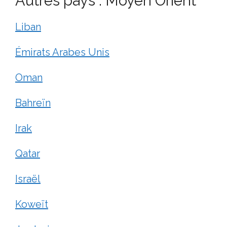
Autres pays : Moyen Orient
Liban
Émirats Arabes Unis
Oman
Bahreïn
Irak
Qatar
Israël
Koweït