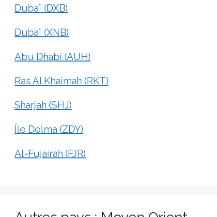
Dubaï (DXB)
Dubaï (XNB)
Abu Dhabi (AUH)
Ras Al Khaimah (RKT)
Sharjah (SHJ)
Île Delma (ZDY)
Al-Fujairah (FJR)