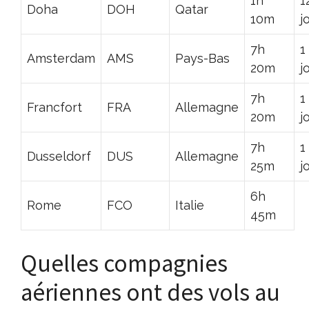
1h
1
Doha
DOH
Qatar
10m
j
7h
1
Amsterdam
AMS
Pays-Bas
20m
j
7h
1
Francfort
FRA
Allemagne
20m
j
7h
1
Dusseldorf
DUS
Allemagne
25m
j
6h
Rome
FCO
Italie
45m
Quelles compagnies
aériennes ont des vols au