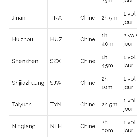
25m
jour
1 vol
Jinan
TNA
Chine
2h 5m
jour
1h
2 vol
Huizhou
HUZ
Chine
40m
jour
1h
1 vol
Shenzhen
SZX
Chine
45m
jour
2h
1 vol
Shijiazhuang
SJW
Chine
10m
jour
1 vol
Taiyuan
TYN
Chine
2h 5m
jour
2h
1 vol
Ninglang
NLH
Chine
30m
jour