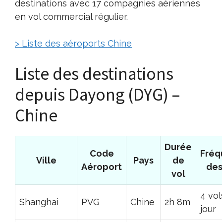
destinations avec 17 compagnies aériennes
en vol commercial régulier.
> Liste des aéroports Chine
Liste des destinations
depuis Dayong (DYG) –
Chine
Durée
Code
Fréq
Ville
Pays
de
Aéroport
des
vol
4 vol
Shanghai
PVG
Chine
2h 8m
jour