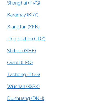
Shanghai (PVG)
Karamay (KRY)
Xiangfan (XFN)
Jingdezhen (JDZ)
Shihezi (SHF)
Qiaoli (LFQ)
Tacheng (TCG)
Wushan (WSK)
Dunhuang (DNH)