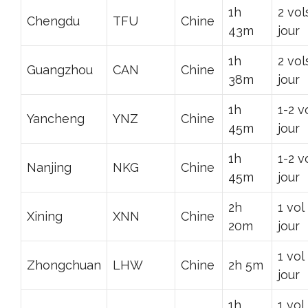
1h
2 vol
Chengdu
TFU
Chine
43m
jour
1h
2 vol
Guangzhou
CAN
Chine
38m
jour
1h
1-2 v
Yancheng
YNZ
Chine
45m
jour
1h
1-2 v
Nanjing
NKG
Chine
45m
jour
2h
1 vol
Xining
XNN
Chine
20m
jour
1 vol
Zhongchuan
LHW
Chine
2h 5m
jour
1h
1 vol