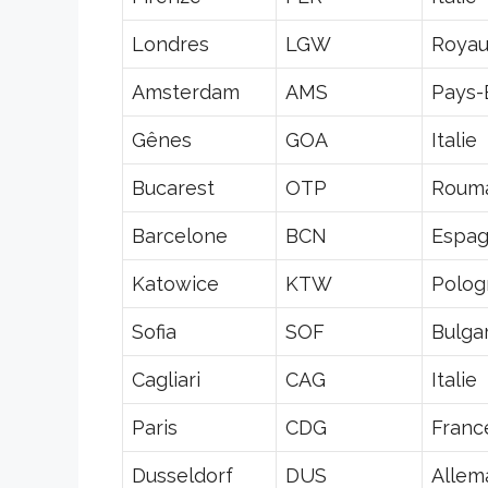
Londres
LGW
Roya
Amsterdam
AMS
Pays-
Gênes
GOA
Italie
Bucarest
OTP
Roum
Barcelone
BCN
Espa
Katowice
KTW
Polog
Sofia
SOF
Bulga
Cagliari
CAG
Italie
Paris
CDG
Franc
Dusseldorf
DUS
Allem