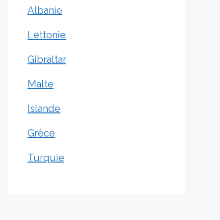
Albanie
Lettonie
Gibraltar
Malte
Islande
Grèce
Turquie