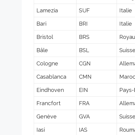
Lamezia
SUF
Italie
Bari
BRI
Italie
Bristol
BRS
Roya
Bâle
BSL
Suiss
Cologne
CGN
Allem
Casablanca
CMN
Maro
Eindhoven
EIN
Pays-
Francfort
FRA
Allem
Genève
GVA
Suiss
Iasi
IAS
Roum