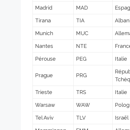
Madrid
MAD
Espa
Tirana
TIA
Alban
Munich
MUC
Allem
Nantes
NTE
Franc
Pérouse
PEG
Italie
Répub
Prague
PRG
Tchè
Trieste
TRS
Italie
Warsaw
WAW
Polog
Tel Aviv
TLV
Israël