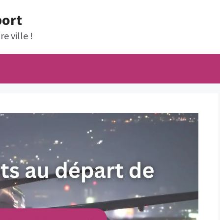
port
e ville !