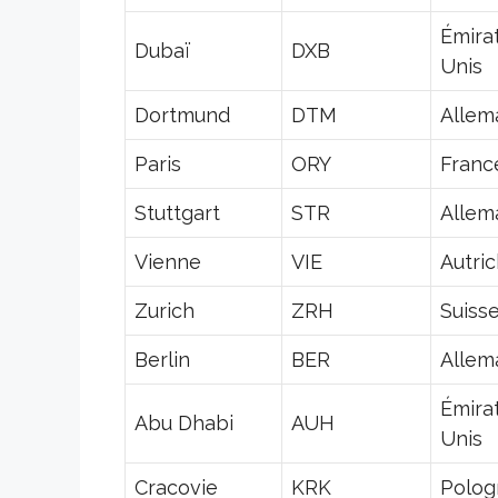
Émira
Dubaï
DXB
Unis
Dortmund
DTM
Allem
Paris
ORY
Franc
Stuttgart
STR
Allem
Vienne
VIE
Autri
Zurich
ZRH
Suiss
Berlin
BER
Allem
Émira
Abu Dhabi
AUH
Unis
Cracovie
KRK
Polog