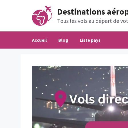
Aller
Destinations aéro
au
contenu
Tous les vols au départ de votr
Accueil
Blog
Liste pays