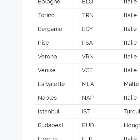
Bologne
BLQ
Italie
Torino
TRN
Italie
Bergame
BGY
Italie
Pise
PSA
Italie
Verona
VRN
Italie
Venise
VCE
Italie
La Valette
MLA
Malte
Naples
NAP
Italie
Istanbul
IST
Turqu
Budapest
BUD
Hongr
Firenze
FLR
Italie