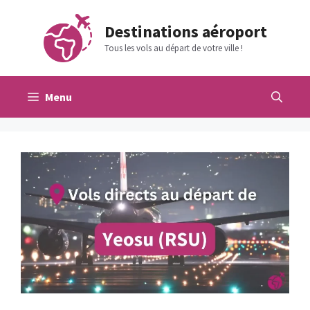
Aller
au
Destinations aéroport
contenu
Tous les vols au départ de votre ville !
Menu