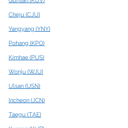
Gunsan (KUV)
Cheju (CJU)
Yangyang (YNY)
Pohang (KPO)
Kimhae (PUS)
Wonju (WJU)
Ulsan (USN)
Incheon (JCN)
Taegu (TAE)