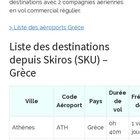
destinations avec 2 compagnies aériennes
en vol commercial régulier.
> Liste des aéroports Grèce
Liste des destinations
depuis Skiros (SKU) –
Grèce
Durée
Code
Fr
Ville
Pays
de
Aéroport
d
vol
0h
1 v
Athènes
ATH
Grèce
40m
jou