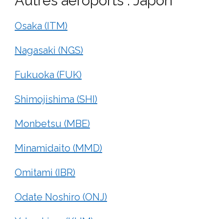
Autres aéroports : Japon
Osaka (ITM)
Nagasaki (NGS)
Fukuoka (FUK)
Shimojishima (SHI)
Monbetsu (MBE)
Minamidaito (MMD)
Omitami (IBR)
Odate Noshiro (ONJ)