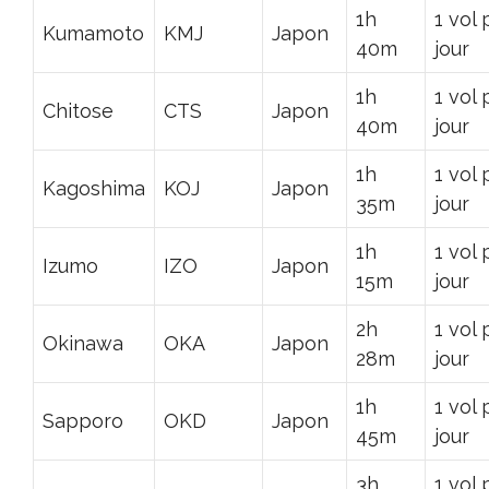
1h
1 vol 
Kumamoto
KMJ
Japon
40m
jour
1h
1 vol 
Chitose
CTS
Japon
40m
jour
1h
1 vol 
Kagoshima
KOJ
Japon
35m
jour
1h
1 vol 
Izumo
IZO
Japon
15m
jour
2h
1 vol 
Okinawa
OKA
Japon
28m
jour
1h
1 vol 
Sapporo
OKD
Japon
45m
jour
3h
1 vol 