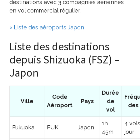
destinations avec 3 compagnies aériennes
en vol commercial régulier.
> Liste des aéroports Japon
Liste des destinations
depuis Shizuoka (FSZ) –
Japon
Durée
Code
Fréq
Ville
Pays
de
Aéroport
des 
vol
1h
4 vol
Fukuoka
FUK
Japon
45m
jour