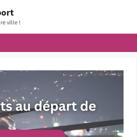
port
e ville !