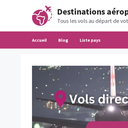
Aller
Destinations aéro
au
contenu
Tous les vols au départ de votr
Accueil
Blog
Liste pays