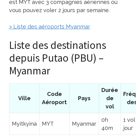
est MYT avec 3 compagnies aériennes où
vous pouvez voler 2 jours par semaine.
> Liste des aéroports Myanmar
Liste des destinations
depuis Putao (PBU) –
Myanmar
Durée
Code
Fré
Ville
Pays
de
Aéroport
des
vol
0h
1 vol
Myitkyina
MYT
Myanmar
40m
jour