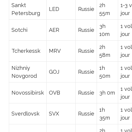
Sankt
2h
1-3 
LED
Russie
Petersburg
55m
jour
3h
1 vo
Sotchi
AER
Russie
10m
jour
2h
1 vo
Tcherkessk
MRV
Russie
58m
jour
Nizhniy
1h
1 vo
GOJ
Russie
Novgorod
50m
jour
1 vo
Novossibirsk
OVB
Russie
3h 0m
jour
1h
1 vo
Sverdlovsk
SVX
Russie
35m
jour
2h
1 vo