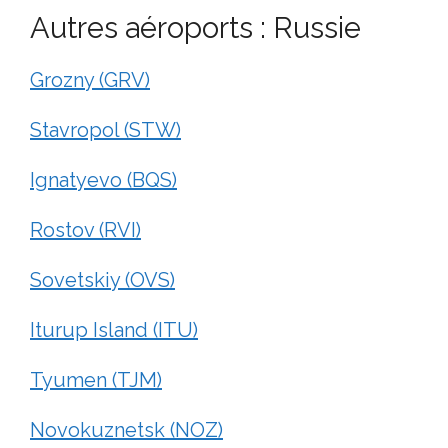
Autres aéroports : Russie
Grozny (GRV)
Stavropol (STW)
Ignatyevo (BQS)
Rostov (RVI)
Sovetskiy (OVS)
Iturup Island (ITU)
Tyumen (TJM)
Novokuznetsk (NOZ)