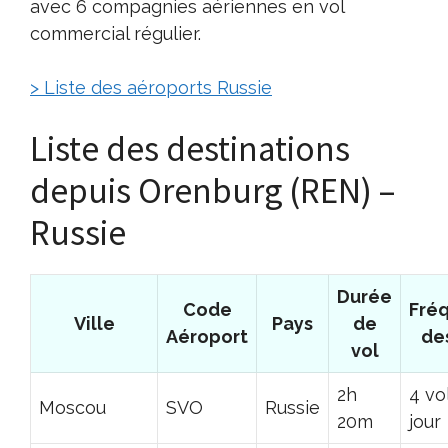
avec 6 compagnies aériennes en vol
commercial régulier.
> Liste des aéroports Russie
Liste des destinations
depuis Orenburg (REN) –
Russie
Durée
Code
Fré
Ville
Pays
de
Aéroport
de
vol
2h
4 vo
Moscou
SVO
Russie
20m
jour