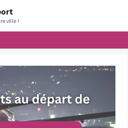
port
e ville !