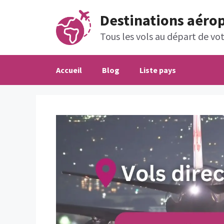
Aller
Destinations aéro
au
contenu
Tous les vols au départ de votr
Accueil
Blog
Liste pays