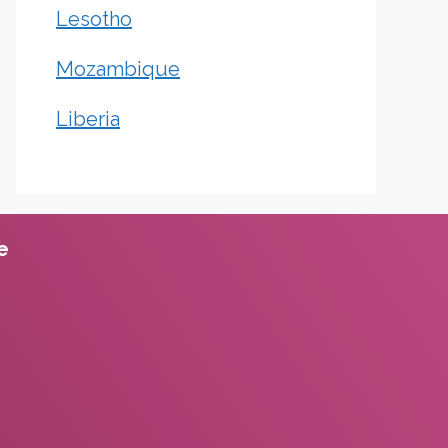
Lesotho
Mozambique
Liberia
te