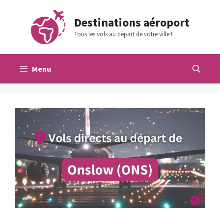
Aller
au
Destinations aéroport
contenu
Tous les vols au départ de votre ville !
Menu