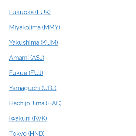
Fukuoka (FUK)
Miyakojima (MMY)
Yakushima (KUM)
Amami (ASJ)
Fukue (FUJ)
Yamaguchi (UBJ)
Hachijo Jima (HAC)
Iwakuni (IWK)
Tokyo (HND)