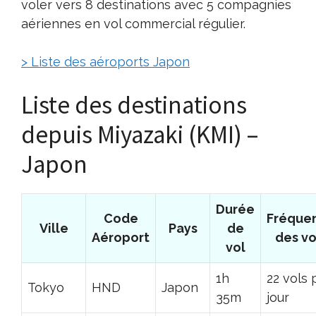
voler vers 8 destinations avec 5 compagnies
aériennes en vol commercial régulier.
> Liste des aéroports Japon
Liste des destinations
depuis Miyazaki (KMI) –
Japon
Durée
Code
Fréque
Ville
Pays
de
Aéroport
des vo
vol
1h
22 vols 
Tokyo
HND
Japon
35m
jour