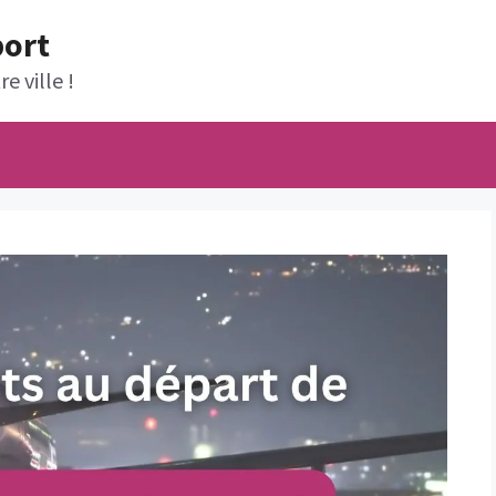
port
e ville !