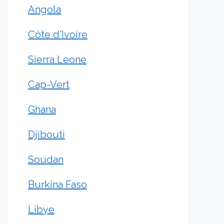
Angola
Côte d'Ivoire
Sierra Leone
Cap-Vert
Ghana
Djibouti
Soudan
Burkina Faso
Libye