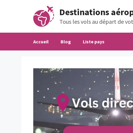
Aller
Destinations aéro
au
contenu
Tous les vols au départ de votr
Accueil
Blog
Liste pays