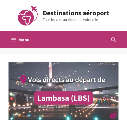
Aller
au
Destinations aéroport
contenu
Tous les vols au départ de votre ville !
Menu