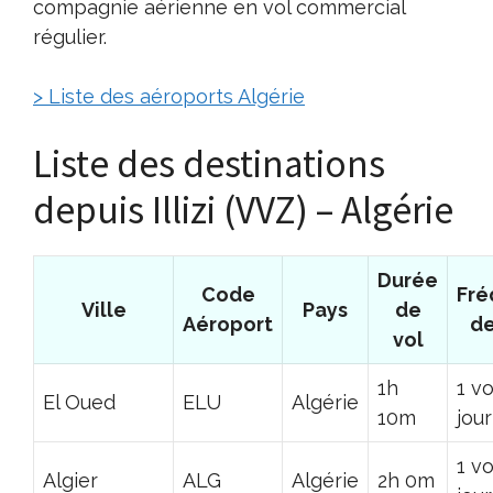
compagnie aérienne en vol commercial
régulier.
> Liste des aéroports Algérie
Liste des destinations
depuis Illizi (VVZ) – Algérie
Durée
Code
Fré
Ville
Pays
de
Aéroport
de
vol
1h
1 vo
El Oued
ELU
Algérie
10m
jour
1 vo
Algier
ALG
Algérie
2h 0m