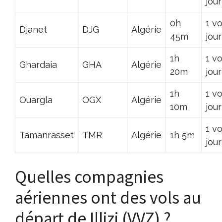
jour
0h
1 vo
Djanet
DJG
Algérie
45m
jour
1h
1 vo
Ghardaia
GHA
Algérie
20m
jour
1h
1 vo
Ouargla
OGX
Algérie
10m
jour
1 vo
Tamanrasset
TMR
Algérie
1h 5m
jour
Quelles compagnies
aériennes ont des vols au
départ de Illizi (VVZ) ?