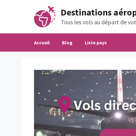
Aller
Destinations aéro
au
contenu
Tous les vols au départ de votr
Accueil
Blog
Liste pays