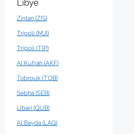
Libye
Zintan (ZIS)
Tripoli (MJI)
Tripoli (TIP)
Al Kufrah (AKF)
Tobrouk (TOB)
Sebha (SEB)
Ubari (QUB)
Al Bayda (LAQ)