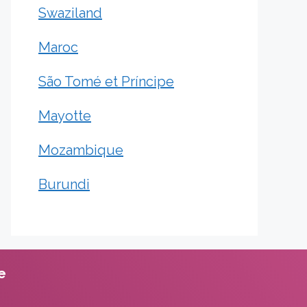
Swaziland
Maroc
São Tomé et Príncipe
Mayotte
Mozambique
Burundi
te