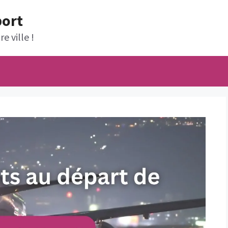
port
e ville !