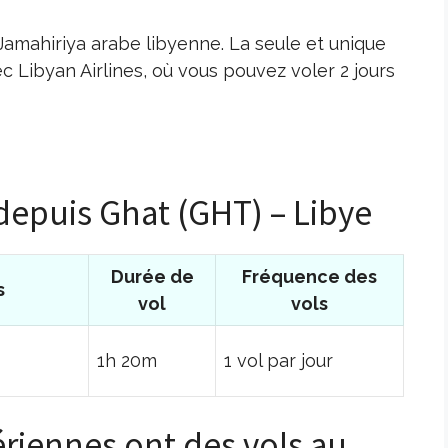
Jamahiriya arabe libyenne. La seule et unique
c Libyan Airlines, où vous pouvez voler 2 jours
 depuis Ghat (GHT) – Libye
Durée de
Fréquence des
s
vol
vols
1h 20m
1 vol par jour
riennes ont des vols au